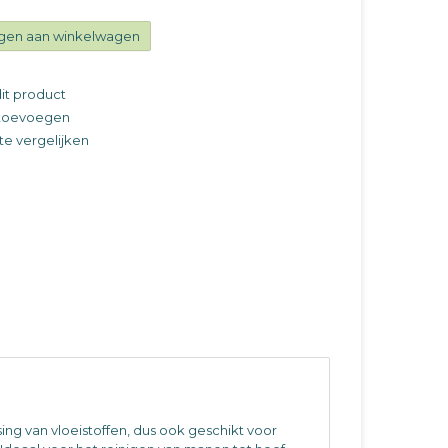
gen aan winkelwagen
it product
t toevoegen
e vergelijken
ng van vloeistoffen, dus ook geschikt voor