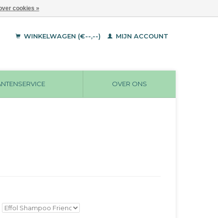
over cookies »
WINKELWAGEN (€--,--)
MIJN ACCOUNT
ANTENSERVICE
OVER ONS