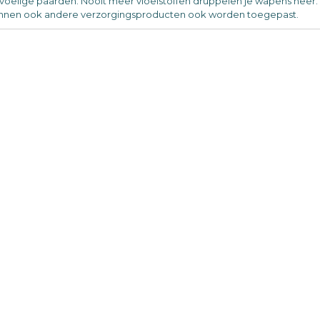
voelige paarden. Nooit meer vloeistoffen druppelen je wapens neer. 
nnen ook andere verzorgingsproducten ook worden toegepast.