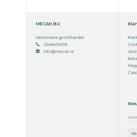
MECAN B.V.
Kla
Veterinaire groothandel
Klan
0246454576
Cont
info@mecan.nl
Verz
Bet
Magi
Cas
Nie
Ab