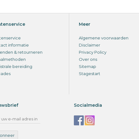
ntenservice
Meer
tenservice
Algemene voorwaarden
act informatie
Disclaimer
enden & retourneren
Privacy Policy
aalmethoden
Over ons
strale bereiding
Sitemap
cades
Stagestart
uwsbrief
Socialmedia
onneer