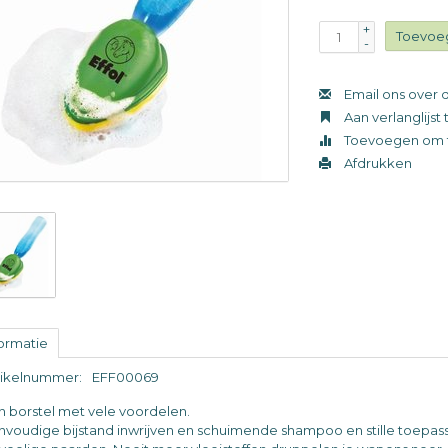
+
Toevoe
-
Email ons over d
Aan verlanglijs
Toevoegen om t
Afdrukken
formatie
tikelnummer:
EFF00069
n borstel met vele voordelen.
nvoudige bijstand inwrijven en schuimende shampoo en stille toepassi