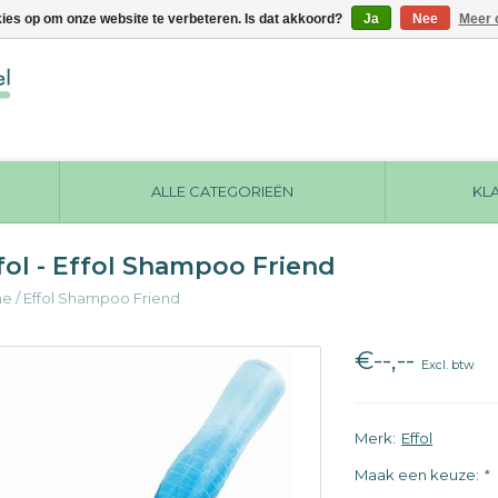
kies op om onze website te verbeteren. Is dat akkoord?
Ja
Nee
Meer 
ALLE CATEGORIEËN
KL
fol - Effol Shampoo Friend
me
/
Effol Shampoo Friend
€--,--
Excl. btw
Merk:
Effol
Maak een keuze:
*