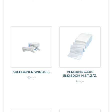
KREPPAPIER WINDSEL
VERBANDGAAS
5MX80CM N.ST.Z/Z.
€--,--
€--,--