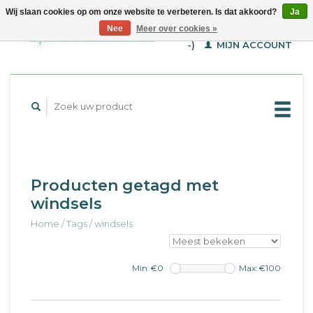
Wij slaan cookies op om onze website te verbeteren. Is dat akkoord?
Ja
WINKELWAGEN (€--,-
Nee
Meer over cookies »
-)
MIJN ACCOUNT
Producten getagd met
windsels
Home
/
Tags
/
windsels
Min: €
0
Max: €
100