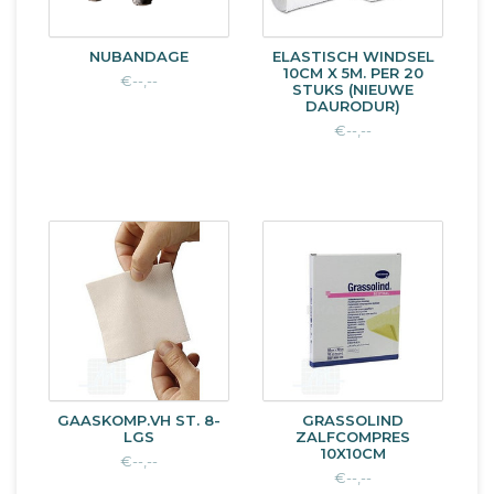
NUBANDAGE
ELASTISCH WINDSEL
10CM X 5M. PER 20
€--,--
STUKS (NIEUWE
DAURODUR)
€--,--
GAASKOMP.VH ST. 8-
GRASSOLIND
LGS
ZALFCOMPRES
10X10CM
€--,--
€--,--