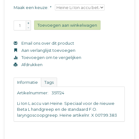
Maak een keuze:
*
+
Toevoegen aan winkelwagen
-
Email ons over dit product
Aan verlanglijst toevoegen
Toevoegen om te vergelijken
Afdrukken
Informatie
Tags
Artikelnummer:
351724
Li Ion L accu van Heine. Speciaal voor de nieuwe
Beta L handgreep en de standaard F.O.
laryngoscoopgreep. Heine artikelnr. X 007.99.383