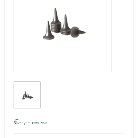
€--,--
Excl. btw