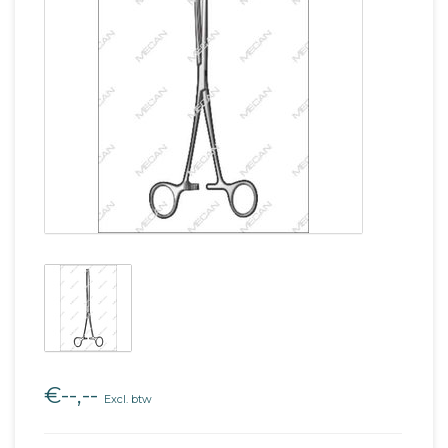
€--,--
Excl. btw