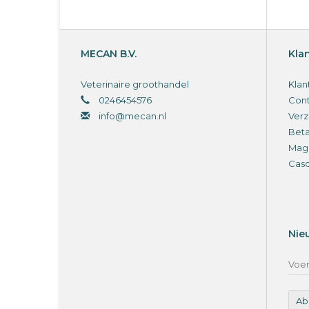
MECAN B.V.
Kla
Veterinaire groothandel
Klan
0246454576
Cont
info@mecan.nl
Verz
Bet
Magi
Cas
Nie
Ab