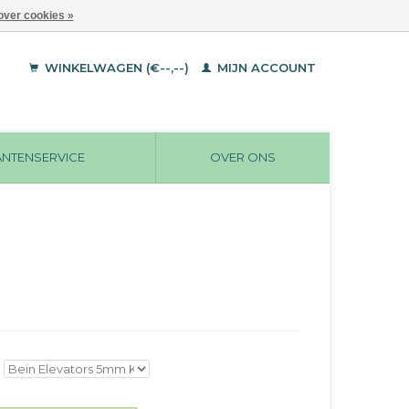
over cookies »
WINKELWAGEN (€--,--)
MIJN ACCOUNT
ANTENSERVICE
OVER ONS