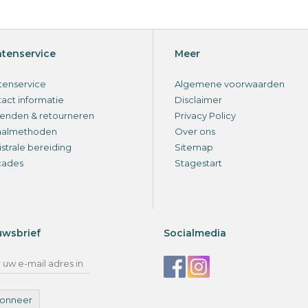
ntenservice
Meer
tenservice
Algemene voorwaarden
act informatie
Disclaimer
enden & retourneren
Privacy Policy
aalmethoden
Over ons
strale bereiding
Sitemap
cades
Stagestart
uwsbrief
Socialmedia
onneer