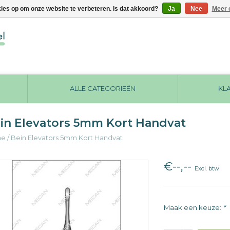
kies op om onze website te verbeteren. Is dat akkoord?
Ja
Nee
Meer 
ALLE CATEGORIEËN
KL
in Elevators 5mm Kort Handvat
me
/
Bein Elevators 5mm Kort Handvat
€--,--
Excl. btw
Maak een keuze:
*