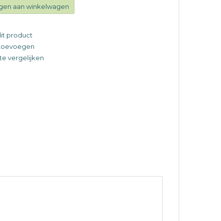
gen aan winkelwagen
it product
t toevoegen
e vergelijken