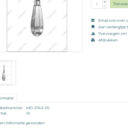
+
Toevoe
-
Email ons over d
Aan verlanglijs
Toevoegen om t
Afdrukken
formatie
tikelnummer:
MD-0743-05
tal:
10
en informatie gevonden