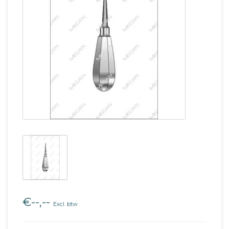
€--,--
Excl. btw