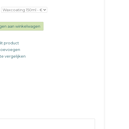
gen aan winkelwagen
it product
t toevoegen
e vergelijken