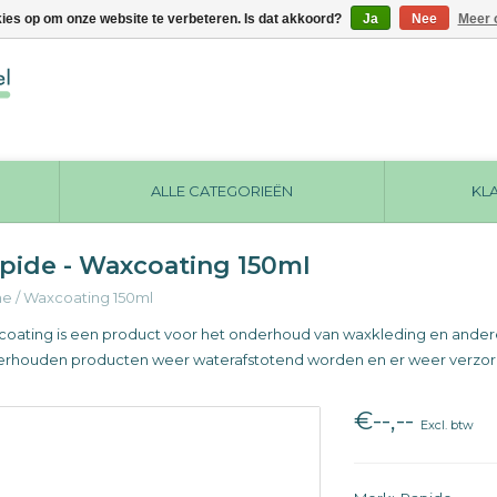
kies op om onze website te verbeteren. Is dat akkoord?
Ja
Nee
Meer 
ALLE CATEGORIEËN
KL
pide - Waxcoating 150ml
me
/
Waxcoating 150ml
oating is een product voor het onderhoud van waxkleding en ander
rhouden producten weer waterafstotend worden en er weer verzorg
€--,--
Excl. btw