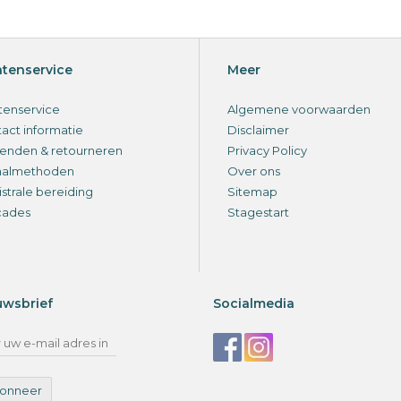
ntenservice
Meer
tenservice
Algemene voorwaarden
act informatie
Disclaimer
enden & retourneren
Privacy Policy
aalmethoden
Over ons
strale bereiding
Sitemap
cades
Stagestart
uwsbrief
Socialmedia
onneer