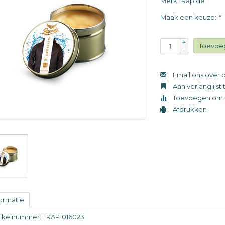
Merk:
Rapide
Maak een keuze:
*
+
Toevoe
-
Email ons over d
Aan verlanglijs
Toevoegen om t
Afdrukken
formatie
tikelnummer:
RAP1016023