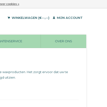
over cookies »
WINKELWAGEN (€--,--)
MIJN ACCOUNT
ANTENSERVICE
OVER ONS
e waxproducten. Het zorgt ervoor dat uw te
d uitzien.