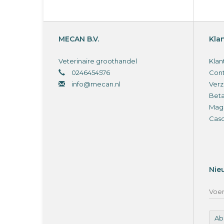
MECAN B.V.
Kla
Veterinaire groothandel
Klan
0246454576
Cont
info@mecan.nl
Verz
Bet
Magi
Cas
Nie
Ab