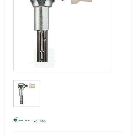
€--,--
Excl. btw