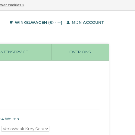
over cookies »
WINKELWAGEN (€--,--)
MIJN ACCOUNT
ANTENSERVICE
OVER ONS
r 4 Weken