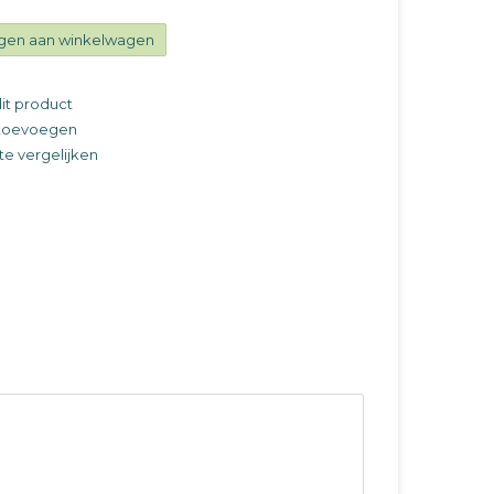
gen aan winkelwagen
it product
t toevoegen
e vergelijken