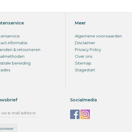
ntenservice
Meer
tenservice
Algemene voorwaarden
act informatie
Disclaimer
enden & retourneren
Privacy Policy
aalmethoden
Over ons
strale bereiding
Sitemap
cades
Stagestart
uwsbrief
Socialmedia
onneer