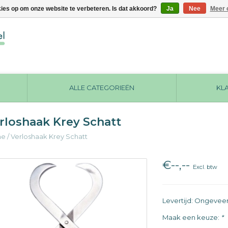
kies op om onze website te verbeteren. Is dat akkoord?
Ja
Nee
Meer 
ALLE CATEGORIEËN
KL
rloshaak Krey Schatt
me
/
Verloshaak Krey Schatt
€--,--
Excl. btw
Levertijd: Ongevee
Maak een keuze:
*