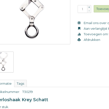
+
Toevoe
-
Email ons over d
Aan verlanglijs
Toevoegen om t
Afdrukken
formatie
Tags
tikelnummer:
730219
erloshaak Krey Schatt
 stuk.