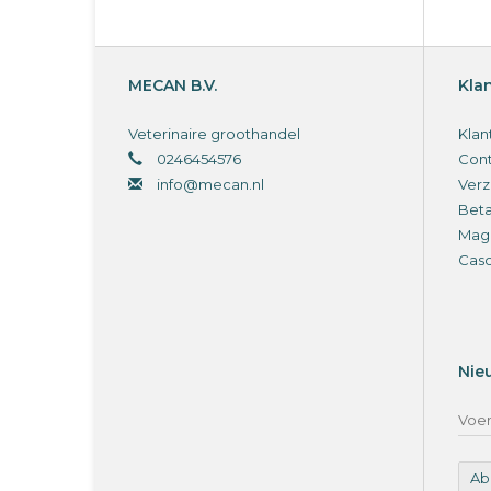
MECAN B.V.
Kla
Veterinaire groothandel
Klan
0246454576
Cont
info@mecan.nl
Verz
Bet
Magi
Cas
Nie
Ab