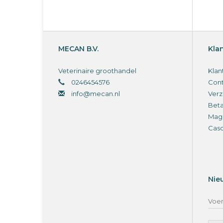
MECAN B.V.
Kla
Veterinaire groothandel
Klan
0246454576
Cont
info@mecan.nl
Verz
Bet
Magi
Cas
Nie