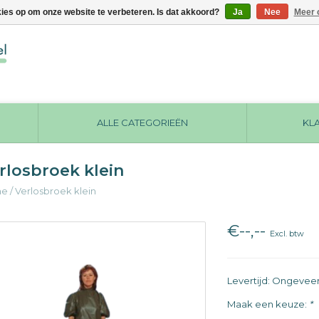
kies op om onze website te verbeteren. Is dat akkoord?
Ja
Nee
Meer 
ALLE CATEGORIEËN
KL
rlosbroek klein
me
/
Verlosbroek klein
€--,--
Excl. btw
Levertijd: Ongevee
Maak een keuze:
*