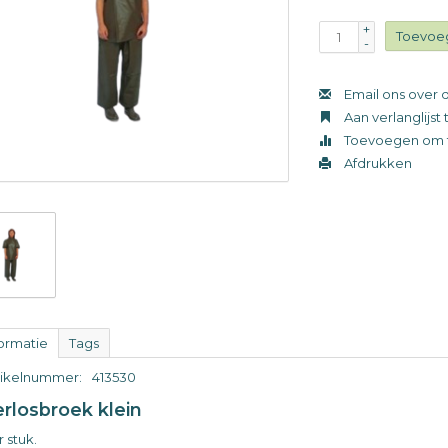
+
Toevoe
-
Email ons over d
Aan verlanglijs
Toevoegen om t
Afdrukken
formatie
Tags
tikelnummer:
413530
rlosbroek klein
 stuk.