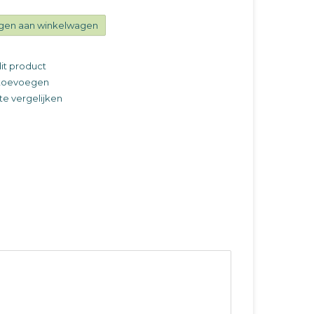
gen aan winkelwagen
it product
t toevoegen
e vergelijken