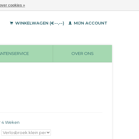
over cookies »
WINKELWAGEN (€--,--)
MIJN ACCOUNT
ANTENSERVICE
OVER ONS
r 4 Weken