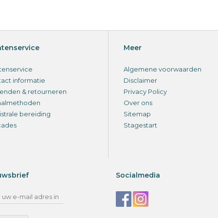
ntenservice
Meer
tenservice
Algemene voorwaarden
act informatie
Disclaimer
enden & retourneren
Privacy Policy
aalmethoden
Over ons
strale bereiding
Sitemap
cades
Stagestart
uwsbrief
Socialmedia