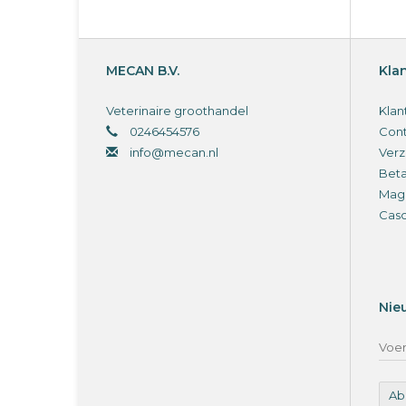
MECAN B.V.
Kla
Veterinaire groothandel
Klan
0246454576
Cont
info@mecan.nl
Verz
Bet
Magi
Cas
Nie
Ab