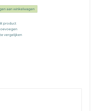
gen aan winkelwagen
it product
t toevoegen
e vergelijken