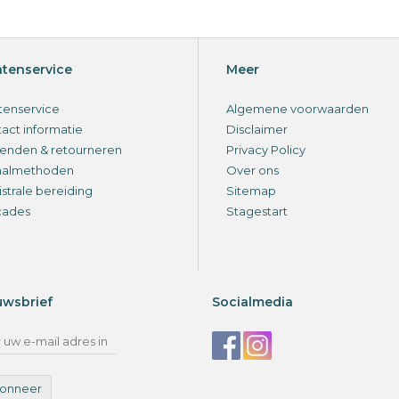
ntenservice
Meer
tenservice
Algemene voorwaarden
act informatie
Disclaimer
enden & retourneren
Privacy Policy
aalmethoden
Over ons
strale bereiding
Sitemap
cades
Stagestart
uwsbrief
Socialmedia
onneer