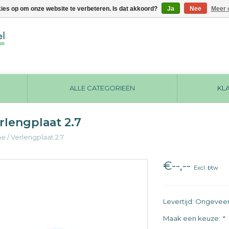
kies op om onze website te verbeteren. Is dat akkoord?
Ja
Nee
Meer 
ALLE CATEGORIEËN
KL
rlengplaat 2.7
me
/
Verlengplaat 2.7
€--,--
Excl. btw
Levertijd: Ongevee
Maak een keuze:
*