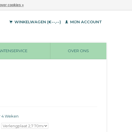
over cookies »
WINKELWAGEN (€--,--)
MIJN ACCOUNT
ANTENSERVICE
OVER ONS
r 4 Weken