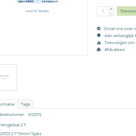
+
Toevoe
-
Email ons over d
Aan verlanglijs
Toevoegen om t
Afdrukken
formatie
Tags
tikelnummer:
302572
rlengplaat 2.7
02572) 2.7 70mm 7gats