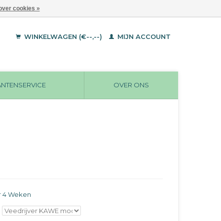
over cookies »
WINKELWAGEN (€--,--)
MIJN ACCOUNT
ANTENSERVICE
OVER ONS
r 4 Weken