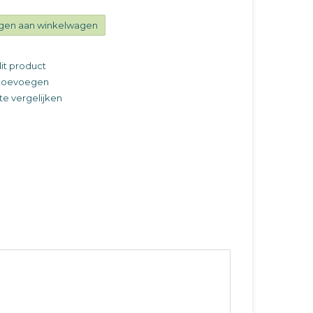
gen aan winkelwagen
it product
t toevoegen
e vergelijken