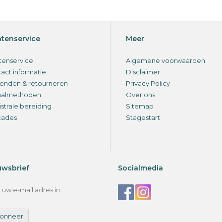
ntenservice
Meer
tenservice
Algemene voorwaarden
act informatie
Disclaimer
enden & retourneren
Privacy Policy
aalmethoden
Over ons
strale bereiding
Sitemap
cades
Stagestart
uwsbrief
Socialmedia
onneer