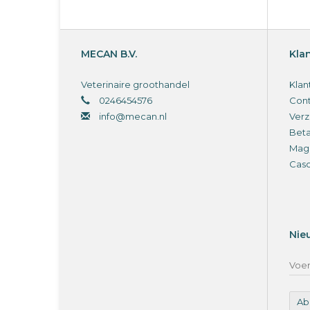
MECAN B.V.
Kla
Veterinaire groothandel
Klan
0246454576
Cont
info@mecan.nl
Verz
Bet
Magi
Cas
Nie
Ab