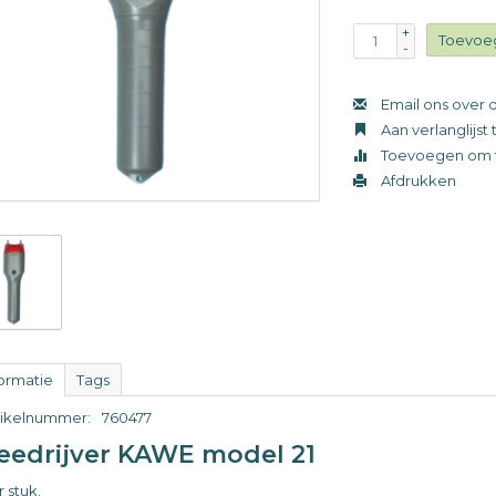
+
Toevoe
-
Email ons over d
Aan verlanglijs
Toevoegen om t
Afdrukken
formatie
Tags
tikelnummer:
760477
eedrijver KAWE model 21
 stuk.