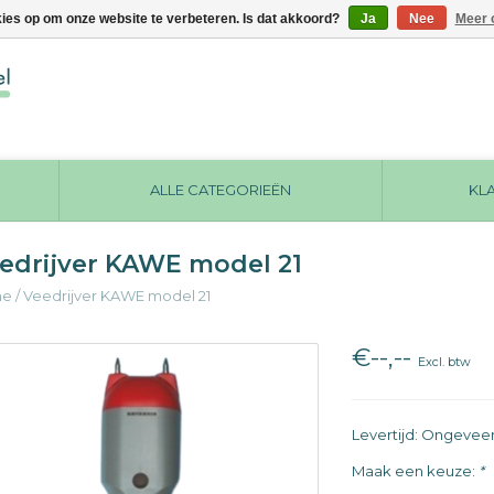
kies op om onze website te verbeteren. Is dat akkoord?
Ja
Nee
Meer 
ALLE CATEGORIEËN
KL
edrijver KAWE model 21
me
/
Veedrijver KAWE model 21
€--,--
Excl. btw
Levertijd: Ongevee
Maak een keuze:
*