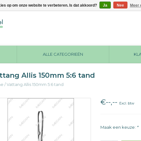
kies op om onze website te verbeteren. Is dat akkoord?
Ja
Nee
Meer 
ALLE CATEGORIEËN
KL
ttang Allis 150mm 5:6 tand
me
/
Vattang Allis 150mm 5:6 tand
€--,--
Excl. btw
Maak een keuze:
*