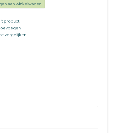
gen aan winkelwagen
it product
t toevoegen
e vergelijken