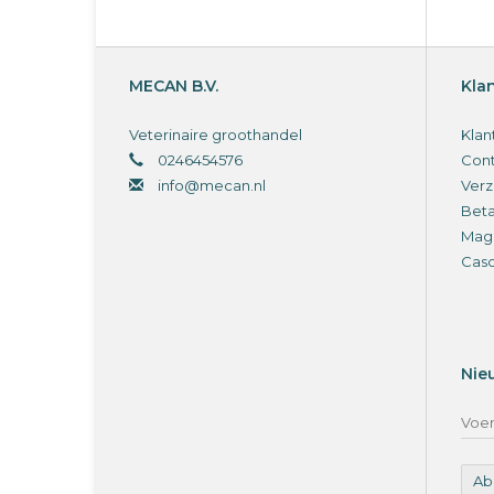
MECAN B.V.
Kla
Veterinaire groothandel
Klan
0246454576
Cont
info@mecan.nl
Verz
Bet
Magi
Cas
Nie
Ab