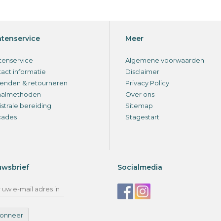
ntenservice
Meer
tenservice
Algemene voorwaarden
act informatie
Disclaimer
enden & retourneren
Privacy Policy
aalmethoden
Over ons
strale bereiding
Sitemap
cades
Stagestart
uwsbrief
Socialmedia
onneer