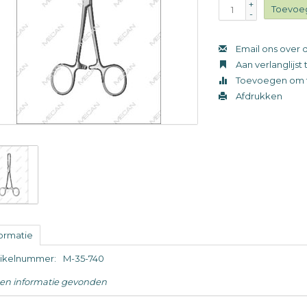
+
Toevoe
-
Email ons over d
Aan verlanglijs
Toevoegen om t
Afdrukken
formatie
tikelnummer:
M-35-740
en informatie gevonden