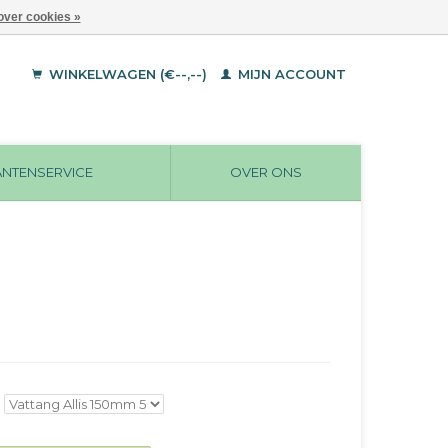
over cookies »
WINKELWAGEN (€--,--)
MIJN ACCOUNT
ANTENSERVICE
OVER ONS