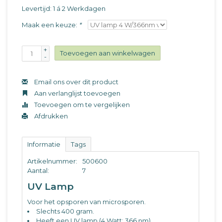
Levertijd: 1 á 2 Werkdagen
Maak een keuze:
*
+
Toevoegen aan winkelwagen
-
Email ons over dit product
Aan verlanglijst toevoegen
Toevoegen om te vergelijken
Afdrukken
Informatie
Tags
Artikelnummer:
500600
Aantal:
7
UV Lamp
Voor het opsporen van microsporen.
Slechts 400 gram.
Heeft een UV lamp (4 Watt; 366 nm)