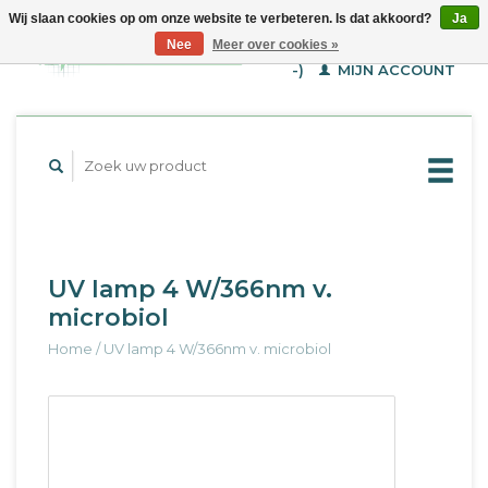
Wij slaan cookies op om onze website te verbeteren. Is dat akkoord?
Ja
WINKELWAGEN (€--,-
Nee
Meer over cookies »
-)
MIJN ACCOUNT
UV lamp 4 W/366nm v.
microbiol
Home
/
UV lamp 4 W/366nm v. microbiol