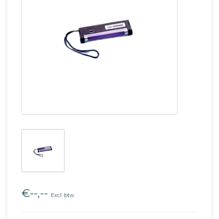
€--,--
Excl. btw