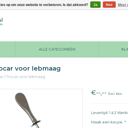
kies op om onze website te verbeteren. Is dat akkoord?
Ja
Nee
Meer 
ALLE CATEGORIEËN
KL
ocar voor lebmaag
me
/
Trocar voor lebmaag
€--,--
Excl. btw
Levertijd: 1 á 2 We
Maak een keuze:
*