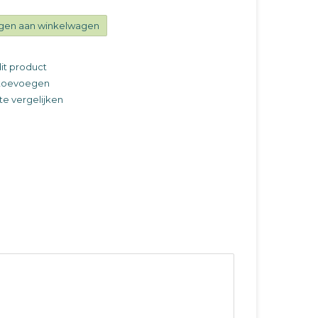
gen aan winkelwagen
it product
t toevoegen
e vergelijken