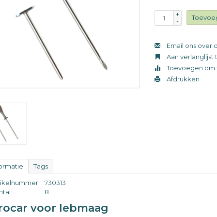
+
Toevoe
-
Email ons over d
Aan verlanglijs
Toevoegen om t
Afdrukken
formatie
Tags
tikelnummer:
730313
tal:
8
rocar voor lebmaag