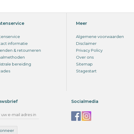
ntenservice
Meer
tenservice
Algemene voorwaarden
act informatie
Disclaimer
enden & retourneren
Privacy Policy
aalmethoden
Over ons
strale bereiding
Sitemap
cades
Stagestart
uwsbrief
Socialmedia
onneer