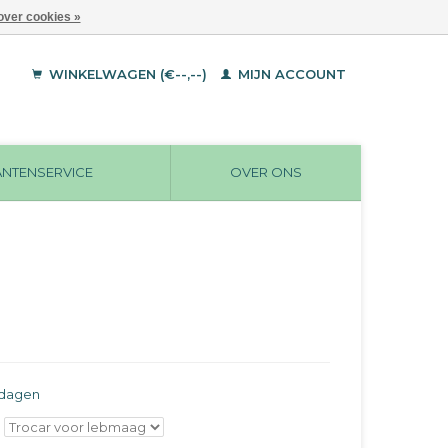
over cookies »
WINKELWAGEN (€--,--)
MIJN ACCOUNT
ANTENSERVICE
OVER ONS
rkdagen