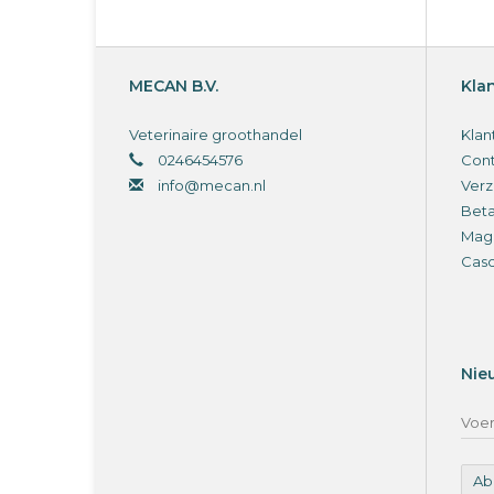
MECAN B.V.
Kla
Veterinaire groothandel
Klan
0246454576
Cont
info@mecan.nl
Verz
Bet
Magi
Cas
Nie
Ab