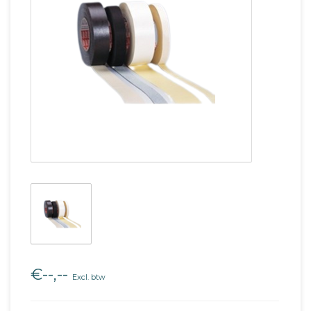
€--,--
Excl. btw