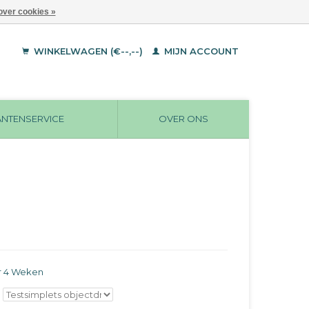
over cookies »
WINKELWAGEN (€--,--)
MIJN ACCOUNT
ANTENSERVICE
OVER ONS
r 4 Weken