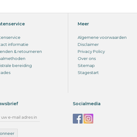
ntenservice
Meer
tenservice
Algemene voorwaarden
act informatie
Disclaimer
enden & retourneren
Privacy Policy
aalmethoden
Over ons
strale bereiding
Sitemap
cades
Stagestart
uwsbrief
Socialmedia
onneer