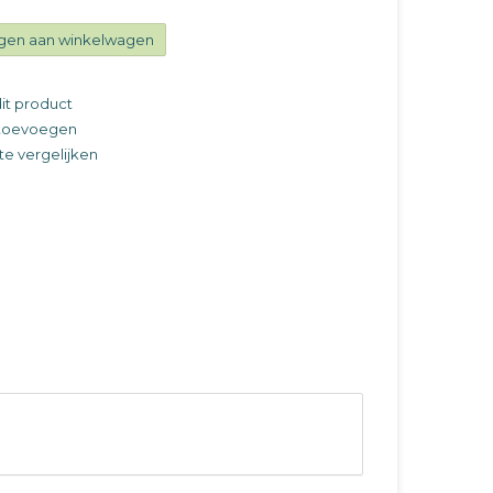
gen aan winkelwagen
it product
t toevoegen
e vergelijken