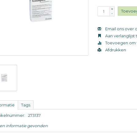
+
Toevoe
-
Email ons over d
Aan verlanglijs
Toevoegen om t
Afdrukken
formatie
Tags
tikelnummer:
273137
en informatie gevonden