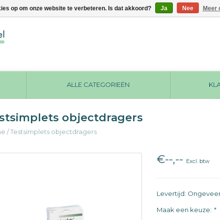
kies op om onze website te verbeteren. Is dat akkoord?
Ja
Nee
Meer 
ALLE CATEGORIEËN
KL
stsimplets objectdragers
me
/
Testsimplets objectdragers
€--,--
Excl. btw
Levertijd: Ongevee
Maak een keuze:
*