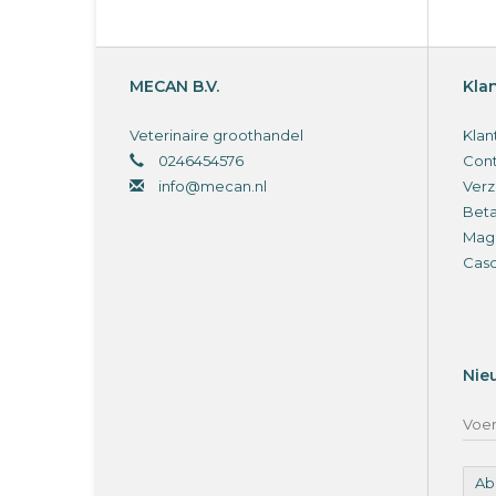
MECAN B.V.
Kla
Veterinaire groothandel
Klan
0246454576
Cont
info@mecan.nl
Verz
Bet
Magi
Cas
Nie
Ab