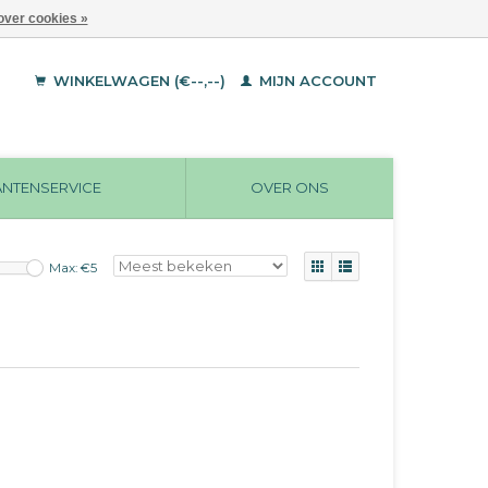
over cookies »
WINKELWAGEN (€--,--)
MIJN ACCOUNT
ANTENSERVICE
OVER ONS
Max: €
5