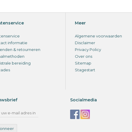
ntenservice
Meer
tenservice
Algemene voorwaarden
act informatie
Disclaimer
enden & retourneren
Privacy Policy
aalmethoden
Over ons
strale bereiding
Sitemap
cades
Stagestart
uwsbrief
Socialmedia
onneer