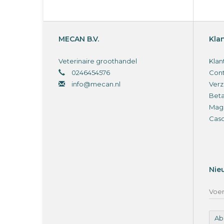
MECAN B.V.
Kla
Veterinaire groothandel
Klan
0246454576
Cont
info@mecan.nl
Verz
Bet
Magi
Cas
Nie
Ab