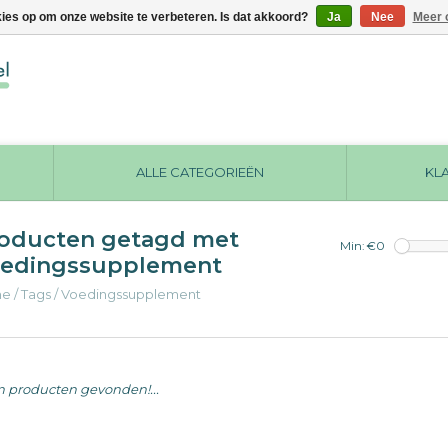
kies op om onze website te verbeteren. Is dat akkoord?
Ja
Nee
Meer 
ALLE CATEGORIEËN
KL
oducten getagd met
Min: €
0
edingssupplement
me
/
Tags
/
Voedingssupplement
 producten gevonden!...