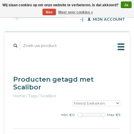
Wij slaan cookies op om onze website te verbeteren. Is dat akkoord?
Ja
WINKELWAGEN (€--,-
Nee
Meer over cookies »
-)
MIJN ACCOUNT
Producten getagd met
Scalibor
Home
/
Tags
/
Scalibor
Min: €
0
Max: €
5