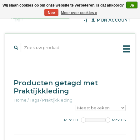
Wij slaan cookies op om onze website te verbeteren. Is dat akkoord?
Ja
WINKELWAGEN (€--,-
Nee
Meer over cookies »
-)
MIJN ACCOUNT
Producten getagd met
Praktijkkleding
Home
/
Tags
/
Praktijkkleding
Min: €
0
Max: €
5