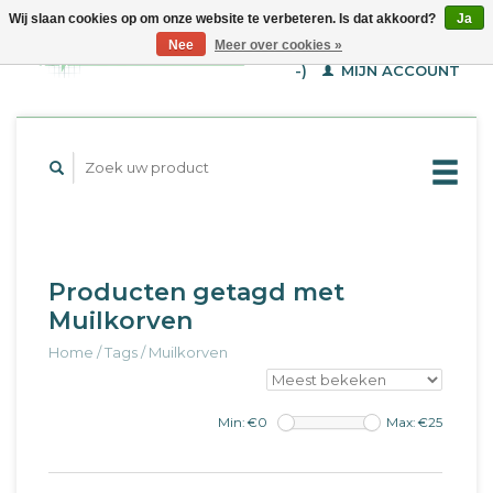
Wij slaan cookies op om onze website te verbeteren. Is dat akkoord?
Ja
WINKELWAGEN (€--,-
Nee
Meer over cookies »
-)
MIJN ACCOUNT
Producten getagd met
Muilkorven
Home
/
Tags
/
Muilkorven
Min: €
0
Max: €
25