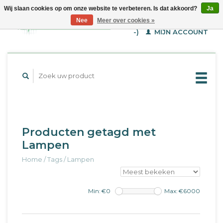
Wij slaan cookies op om onze website te verbeteren. Is dat akkoord?
Ja
WINKELWAGEN (€--,-
Nee
Meer over cookies »
-)
MIJN ACCOUNT
Producten getagd met
Lampen
Home
/
Tags
/
Lampen
Min: €
0
Max: €
6000