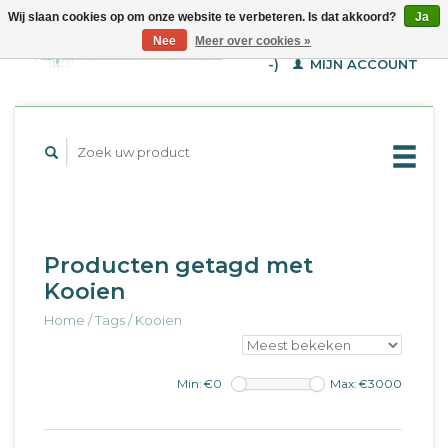
Wij slaan cookies op om onze website te verbeteren. Is dat akkoord?
Ja
WINKELWAGEN (€--,-
Nee
Meer over cookies »
-)
MIJN ACCOUNT
Producten getagd met
Kooien
Home
/
Tags
/
Kooien
Min: €
0
Max: €
3000