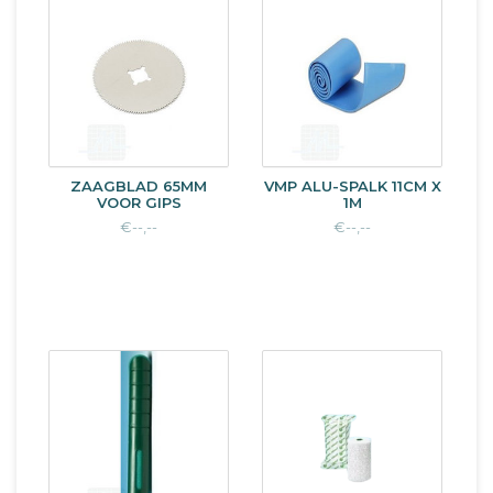
ZAAGBLAD 65MM
VMP ALU-SPALK 11CM X
VOOR GIPS
1M
€--,--
€--,--