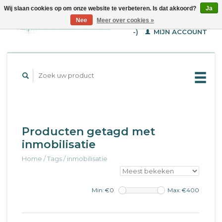
Wij slaan cookies op om onze website te verbeteren. Is dat akkoord?
Ja
WINKELWAGEN (€--,-
Nee
Meer over cookies »
-)
MIJN ACCOUNT
Producten getagd met
inmobilisatie
Home
/
Tags
/
inmobilisatie
Min: €
0
Max: €
400