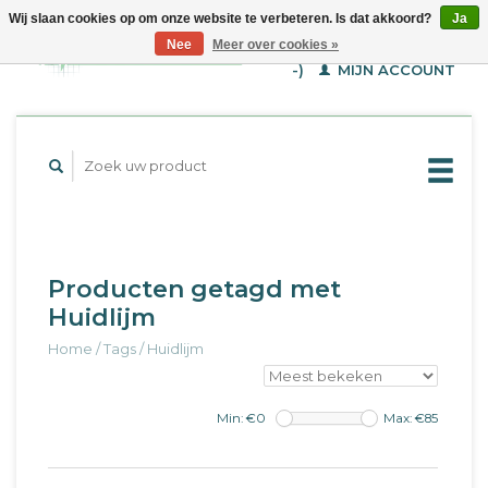
Wij slaan cookies op om onze website te verbeteren. Is dat akkoord?
Ja
WINKELWAGEN (€--,-
Nee
Meer over cookies »
-)
MIJN ACCOUNT
Producten getagd met
Huidlijm
Home
/
Tags
/
Huidlijm
Min: €
0
Max: €
85