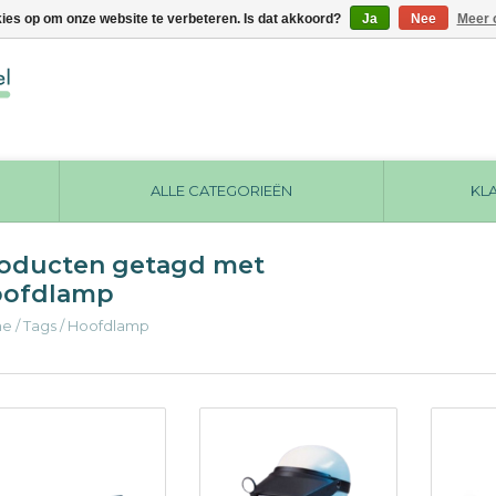
kies op om onze website te verbeteren. Is dat akkoord?
Ja
Nee
Meer 
ALLE CATEGORIEËN
KL
oducten getagd met
ofdlamp
me
/
Tags
/
Hoofdlamp