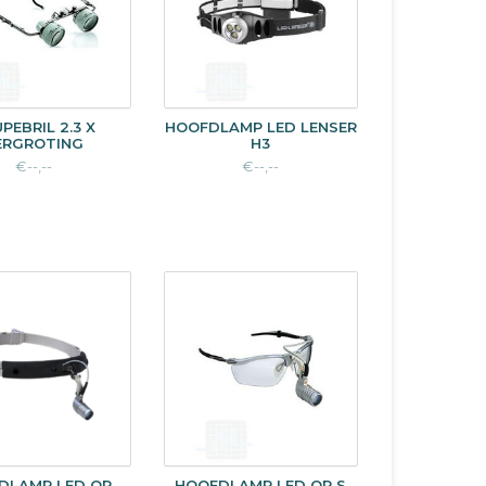
PEBRIL 2.3 X
HOOFDLAMP LED LENSER
ERGROTING
H3
€--,--
€--,--
DLAMP LED OP
HOOFDLAMP LED OP S