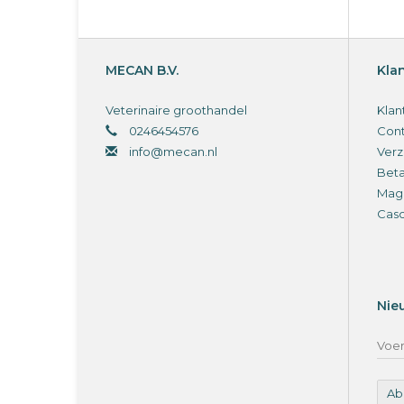
MECAN B.V.
Kla
Veterinaire groothandel
Klan
0246454576
Cont
info@mecan.nl
Verz
Bet
Magi
Cas
Nie
Ab