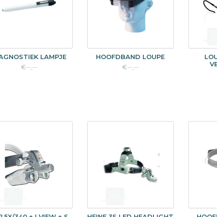
AGNOSTIEK LAMPJE
HOOFDBAND LOUPE
LOU
V
€--,--
€--,--
,5X/340 + I VIEW + S
HEINE 3S LED HEADLIGHT
HOOF