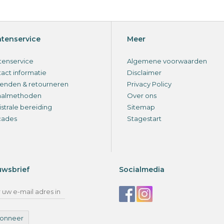
ntenservice
Meer
tenservice
Algemene voorwaarden
act informatie
Disclaimer
enden & retourneren
Privacy Policy
aalmethoden
Over ons
strale bereiding
Sitemap
cades
Stagestart
uwsbrief
Socialmedia
onneer