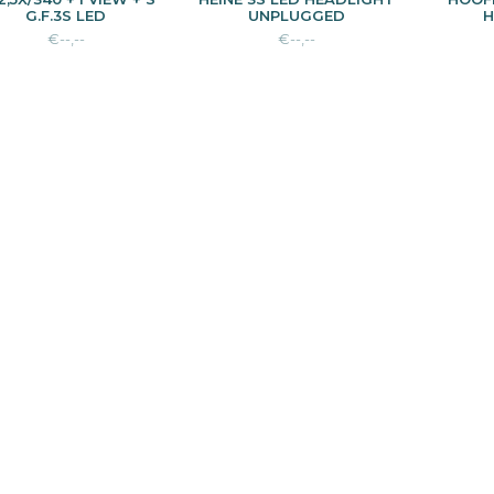
G.F.3S LED
UNPLUGGED
€--,--
€--,--