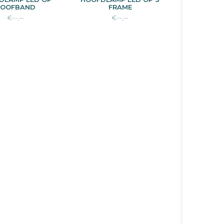
HOOFBAND
FRAME
€--,--
€--,--