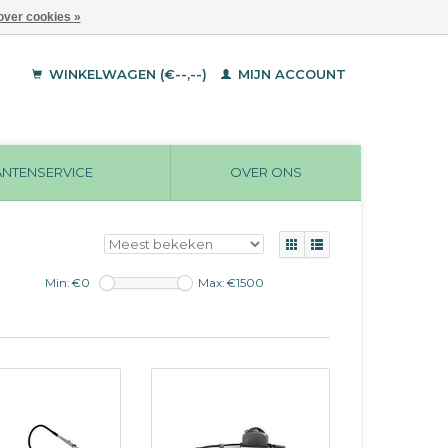
over cookies »
WINKELWAGEN (€--,--)
MIJN ACCOUNT
ANTENSERVICE
OVER ONS
Min: €
0
Max: €
1500