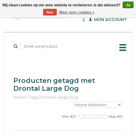
Wij slaan cookies op om onze website te verbeteren. Is dat akkoord?
Ja
WINKELWAGEN (€--,-
Nee
Meer over cookies »
-)
MIJN ACCOUNT
Producten getagd met
Drontal Large Dog
Home
/
Tags
/
Drontal Large Dog
Min: €
0
Max: €
5