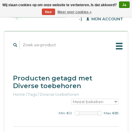
Wij slaan cookies op om onze website te verbeteren. Is dat akkoord?
Ja
WINKELWAGEN (€--,-
Nee
Meer over cookies »
-)
MIJN ACCOUNT
Producten getagd met
Diverse toebehoren
Home
/
Tags
/
Diverse toebehoren
Min: €
0
Max: €
85