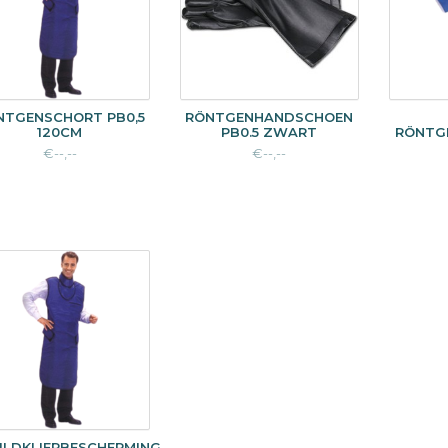
NTGENSCHORT PB0,5
RÖNTGENHANDSCHOEN
120CM
PB0.5 ZWART
RÖNTG
€--,--
€--,--
ILDKLIERBESCHERMING