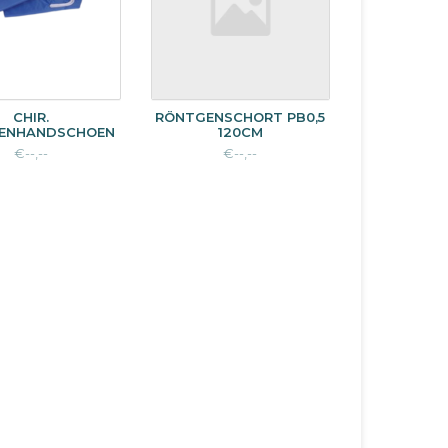
CHIR.
RÖNTGENSCHORT PB0,5
ENHANDSCHOEN
120CM
€--,--
€--,--