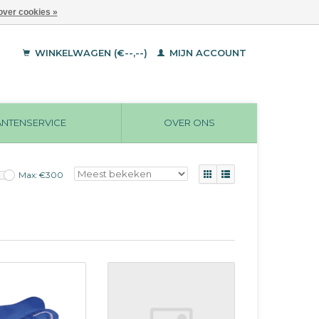
over cookies »
WINKELWAGEN (€--,--)
MIJN ACCOUNT
ANTENSERVICE
OVER ONS
Max: €
300