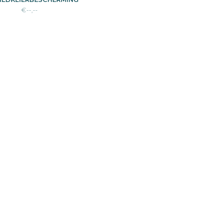
€--,--