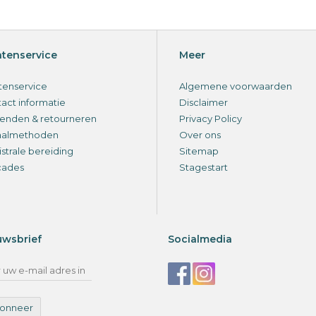
ntenservice
Meer
tenservice
Algemene voorwaarden
act informatie
Disclaimer
enden & retourneren
Privacy Policy
aalmethoden
Over ons
strale bereiding
Sitemap
cades
Stagestart
uwsbrief
Socialmedia
onneer