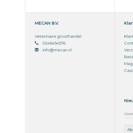
MECAN B.V.
Kla
Veterinaire groothandel
Klan
0246454576
Cont
info@mecan.nl
Verz
Bet
Magi
Cas
Nie
Ab