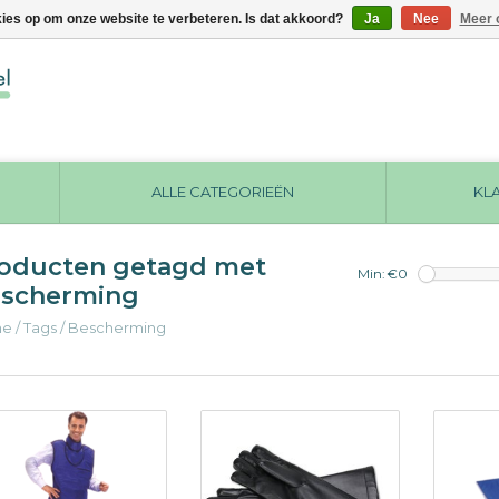
kies op om onze website te verbeteren. Is dat akkoord?
Ja
Nee
Meer 
ALLE CATEGORIEËN
KL
oducten getagd met
Min: €
0
scherming
me
/
Tags
/
Bescherming