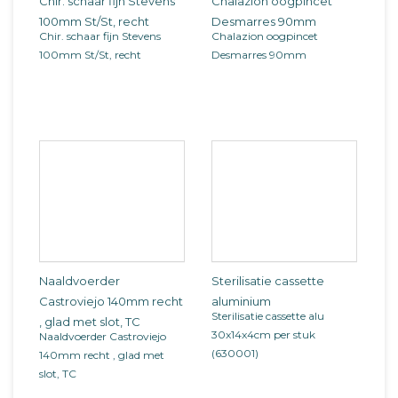
Chir. schaar fijn Stevens
Chalazion oogpincet
100mm St/St, recht
Desmarres 90mm
Chir. schaar fijn Stevens
Chalazion oogpincet
100mm St/St, recht
Desmarres 90mm
Naaldvoerder
Sterilisatie cassette
Castroviejo 140mm recht
aluminium
Sterilisatie cassette alu
, glad met slot, TC
30x14x4cm per stuk
Naaldvoerder Castroviejo
(630001)
140mm recht , glad met
slot, TC