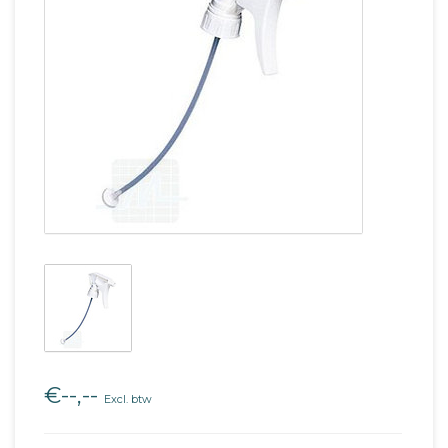
€--,--
Excl. btw