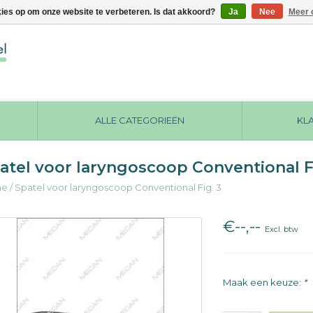
kies op om onze website te verbeteren. Is dat akkoord?
Ja
Nee
Meer 
ALLE CATEGORIEËN
KL
atel voor laryngoscoop Conventional F
me
/
Spatel voor laryngoscoop Conventional Fig. 3
€--,--
Excl. btw
Maak een keuze:
*