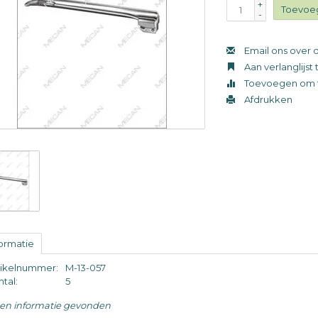
+
Toevoe
-
Email ons over d
Aan verlanglijs
Toevoegen om t
Afdrukken
formatie
tikelnummer:
M-13-057
tal:
5
en informatie gevonden