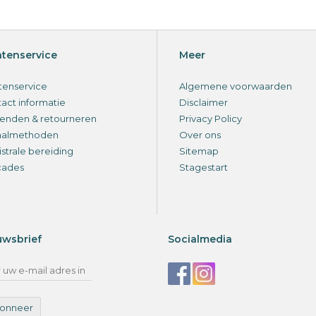
ntenservice
Meer
tenservice
Algemene voorwaarden
act informatie
Disclaimer
enden & retourneren
Privacy Policy
aalmethoden
Over ons
strale bereiding
Sitemap
cades
Stagestart
uwsbrief
Socialmedia
onneer