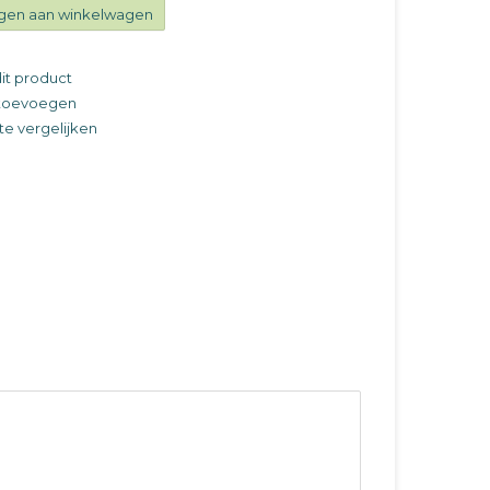
gen aan winkelwagen
it product
t toevoegen
e vergelijken