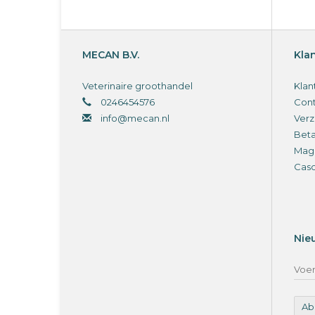
MECAN B.V.
Kla
Veterinaire groothandel
Klan
0246454576
Cont
info@mecan.nl
Verz
Bet
Magi
Cas
Nie
Ab