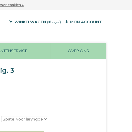
over cookies »
WINKELWAGEN (€--,--)
MIJN ACCOUNT
ANTENSERVICE
OVER ONS
ig. 3