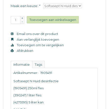
Maak een keuze:
*
+
Toevoegen aan winkelwagen
-
Email ons over dit product
Aan verlanglijst toevoegen
Toevoegen om te vergelijken
Afdrukken
Informatie
Tags
Artikelnummer:
1905491
Softasept N Huid desinfectie
(1905491) 250ml fles
(390247) 1 liter fles
(4275595) 5 liter kan