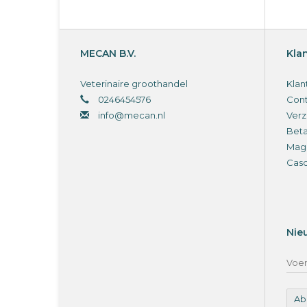
MECAN B.V.
Kla
Veterinaire groothandel
Klan
0246454576
Cont
info@mecan.nl
Verz
Bet
Magi
Cas
Nie
Ab