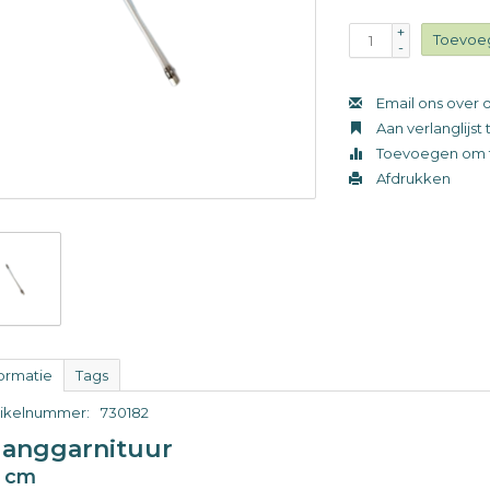
+
Toevoe
-
Email ons over d
Aan verlanglijs
Toevoegen om t
Afdrukken
formatie
Tags
tikelnummer:
730182
langgarnituur
2 cm