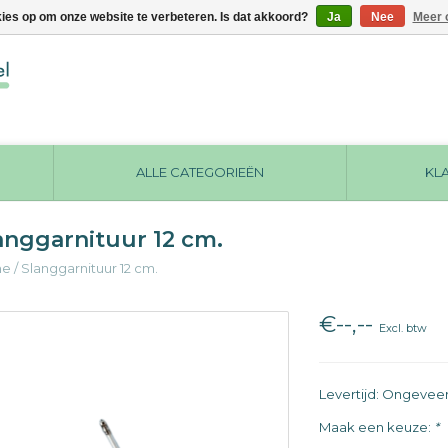
kies op om onze website te verbeteren. Is dat akkoord?
Ja
Nee
Meer 
ALLE CATEGORIEËN
KL
anggarnituur 12 cm.
me
/
Slanggarnituur 12 cm.
€--,--
Excl. btw
Levertijd: Ongevee
Maak een keuze:
*