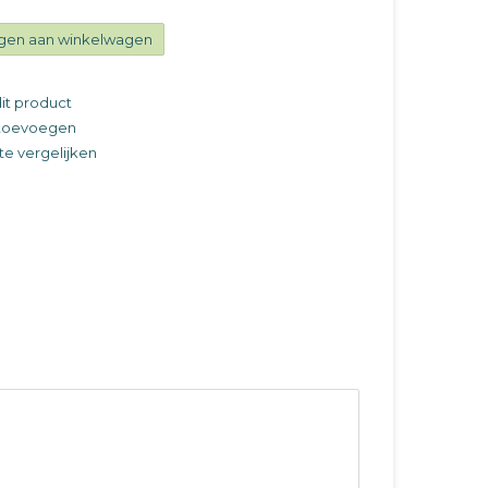
gen aan winkelwagen
it product
t toevoegen
e vergelijken