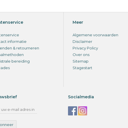
ntenservice
Meer
tenservice
Algemene voorwaarden
act informatie
Disclaimer
enden & retourneren
Privacy Policy
aalmethoden
Over ons
strale bereiding
Sitemap
cades
Stagestart
uwsbrief
Socialmedia
onneer