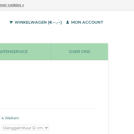
over cookies »
WINKELWAGEN (€--,--)
MIJN ACCOUNT
ANTENSERVICE
OVER ONS
r 4 Weken