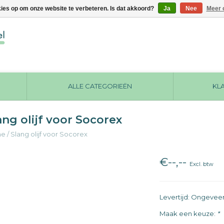
kies op om onze website te verbeteren. Is dat akkoord?
Ja
Nee
Meer 
ALLE CATEGORIEËN
KL
ang olijf voor Socorex
me
/
Slang olijf voor Socorex
€--,--
Excl. btw
Levertijd: Ongevee
Maak een keuze:
*