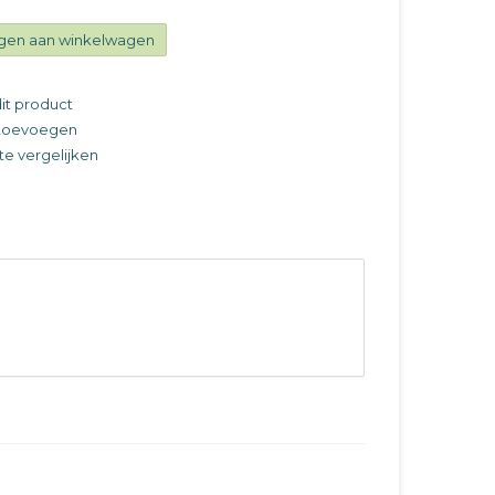
gen aan winkelwagen
it product
t toevoegen
e vergelijken