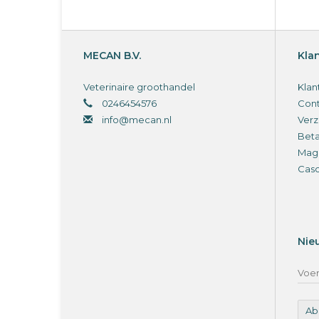
MECAN B.V.
Kla
Veterinaire groothandel
Klan
0246454576
Cont
info@mecan.nl
Verz
Bet
Magi
Cas
Nie
Ab