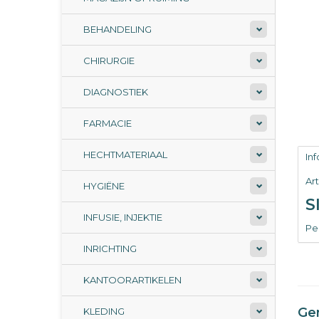
BEHANDELING
CHIRURGIE
DIAGNOSTIEK
FARMACIE
HECHTMATERIAAL
In
Ar
HYGIËNE
S
INFUSIE, INJEKTIE
Per
INRICHTING
KANTOORARTIKELEN
Ge
KLEDING