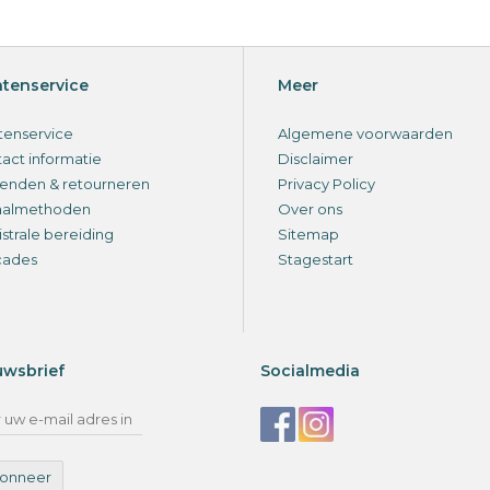
ntenservice
Meer
tenservice
Algemene voorwaarden
act informatie
Disclaimer
enden & retourneren
Privacy Policy
aalmethoden
Over ons
strale bereiding
Sitemap
cades
Stagestart
uwsbrief
Socialmedia
onneer