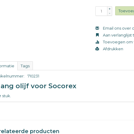
+
Toevoe
-
Email ons over d
Aan verlanglijs
Toevoegen om t
Afdrukken
formatie
Tags
tikelnummer:
710231
lang olijf voor Socorex
 stuk.
relateerde producten