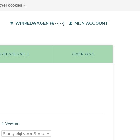
over cookies »
WINKELWAGEN (€--,--)
MIJN ACCOUNT
ANTENSERVICE
OVER ONS
r 4 Weken