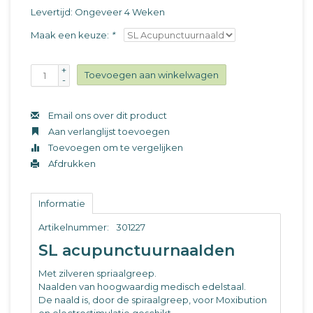
Levertijd: Ongeveer 4 Weken
Maak een keuze:
*
+
Toevoegen aan winkelwagen
-
Email ons over dit product
Aan verlanglijst toevoegen
Toevoegen om te vergelijken
Afdrukken
Informatie
Artikelnummer:
301227
SL acupunctuurnaalden
Met zilveren spriaalgreep.
Naalden van hoogwaardig medisch edelstaal.
De naald is, door de spiraalgreep, voor Moxibution
en electrostimulatie geschikt.