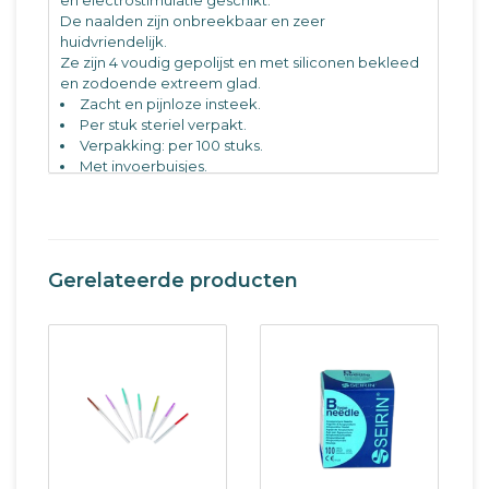
De naalden zijn onbreekbaar en zeer
huidvriendelijk.
Ze zijn 4 voudig gepolijst en met siliconen bekleed
en zodoende extreem glad.
Zacht en pijnloze insteek.
Per stuk steriel verpakt.
Verpakking: per 100 stuks.
Met invoerbuisjes.
Afmetingen:
(301227) L 25 x 0,20 mm
(301234) L 13 x 0,22 mm
Gerelateerde producten
(301235) L 25 x 0,25 mm
(301236) L 40 x 0,25 mm
(301237) L 25 x 0,30 mm
(301238) L 40 x 0,30 mm
(301239) L 50 x 0,30 mm