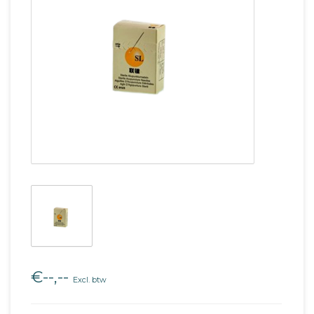
€--,--
Excl. btw