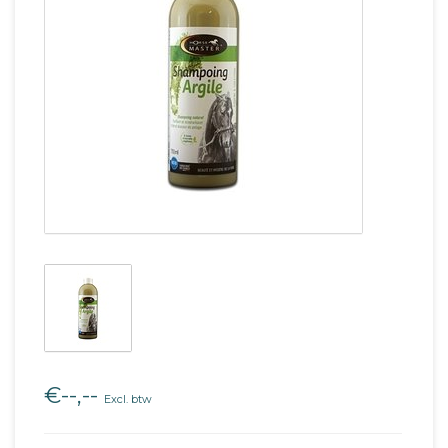
€--,--
Excl. btw