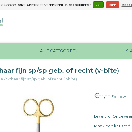
kies op om onze website te verbeteren. Is dat akkoord?
Ja
Nee
Meer 
ALLE CATEGORIEËN
KL
haar fijn sp/sp geb. of recht (v-bite)
me
/
Schaar fijn sp/sp geb. of recht (v-bite)
€--,--
Excl. btw
Levertijd: Ongevee
Maak een keuze:
*