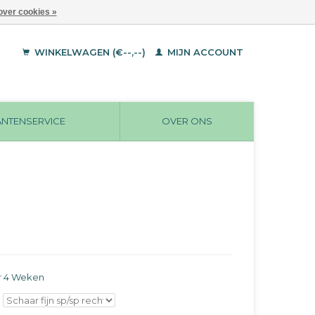
over cookies »
WINKELWAGEN (€--,--)
MIJN ACCOUNT
ANTENSERVICE
OVER ONS
r 4 Weken