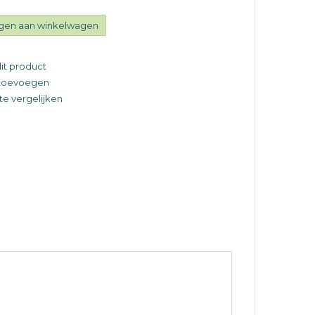
gen aan winkelwagen
it product
t toevoegen
e vergelijken