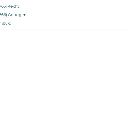
3765) Recht
3766) Gebogen
 stuk.