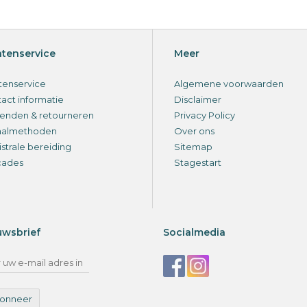
ntenservice
Meer
tenservice
Algemene voorwaarden
act informatie
Disclaimer
enden & retourneren
Privacy Policy
aalmethoden
Over ons
strale bereiding
Sitemap
cades
Stagestart
uwsbrief
Socialmedia
onneer