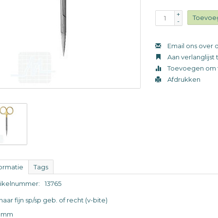
+
Toevoe
-
Email ons over d
Aan verlanglijs
Toevoegen om t
Afdrukken
formatie
Tags
tikelnummer:
13765
aar fijn sp/sp geb. of recht (v-bite)
0mm