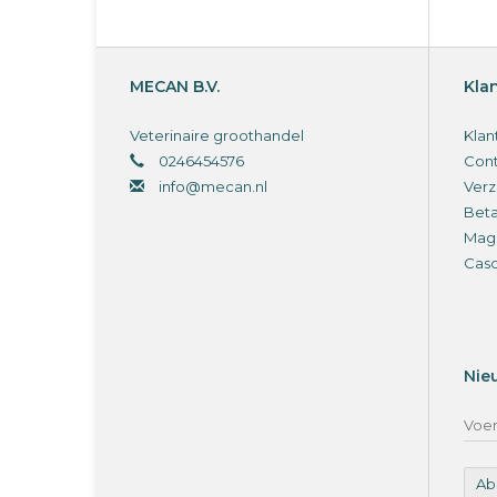
MECAN B.V.
Kla
Veterinaire groothandel
Klan
0246454576
Cont
info@mecan.nl
Verz
Bet
Magi
Cas
Nie
Ab