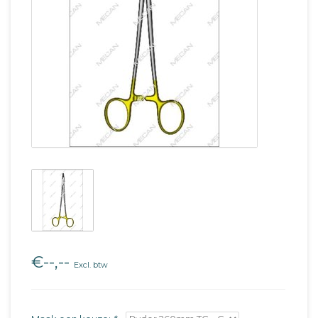
€--,--
Excl. btw