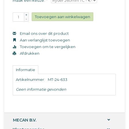
Maak een keuze:
*
+
Toevoegen aan winkelwagen
-
Email ons over dit product
Aan verlanglijst toevoegen
Toevoegen om te vergelijken
Afdrukken
Informatie
Artikelnummer:
MT-24-633
Geen informatie gevonden
MECAN B.V.