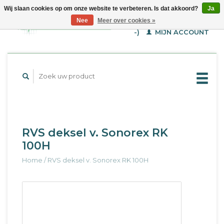
Wij slaan cookies op om onze website te verbeteren. Is dat akkoord?
Ja
WINKELWAGEN (€--,-
Nee
Meer over cookies »
-)
MIJN ACCOUNT
RVS deksel v. Sonorex RK
100H
Home
/
RVS deksel v. Sonorex RK 100H