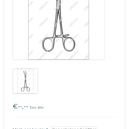
€--,--
Excl. btw