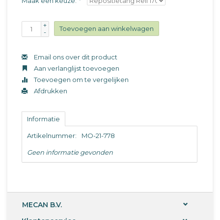
Maak een keuze:
*
+
Toevoegen aan winkelwagen
-
Email ons over dit product
Aan verlanglijst toevoegen
Toevoegen om te vergelijken
Afdrukken
Informatie
Artikelnummer:
MO-21-778
Geen informatie gevonden
MECAN B.V.