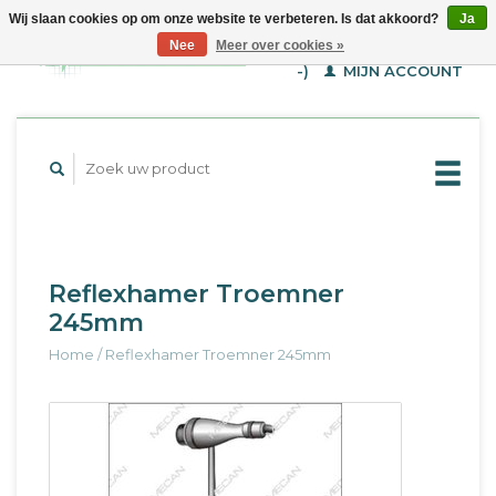
Wij slaan cookies op om onze website te verbeteren. Is dat akkoord?
Ja
WINKELWAGEN (€--,-
Nee
Meer over cookies »
-)
MIJN ACCOUNT
Reflexhamer Troemner
245mm
Home
/
Reflexhamer Troemner 245mm