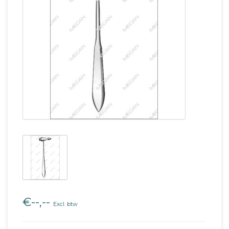
€--,--
Excl. btw