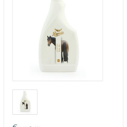
€--,--