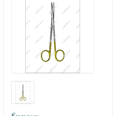
€--,--