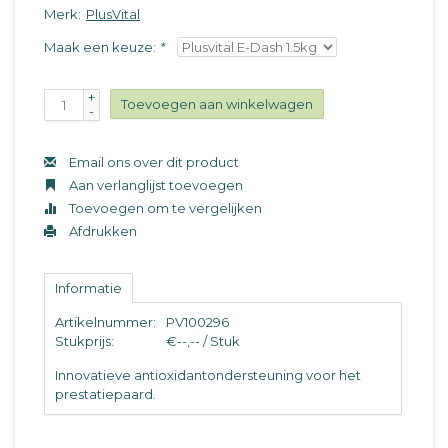
Merk:
PlusVital
Maak een keuze:
*
+
Toevoegen aan winkelwagen
-
Email ons over dit product
Aan verlanglijst toevoegen
Toevoegen om te vergelijken
Afdrukken
Informatie
Artikelnummer:
PV100296
Stukprijs:
€--,-- / Stuk
Innovatieve antioxidantondersteuning voor het
prestatiepaard.