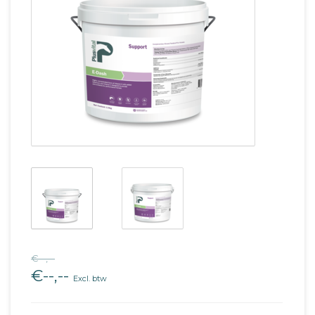
€--,--
€--,--
Excl. btw