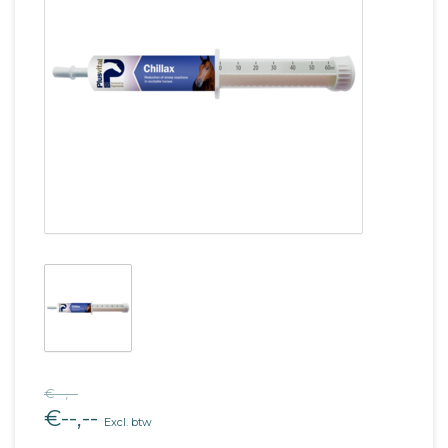
€--,--
€--,--
Excl. btw