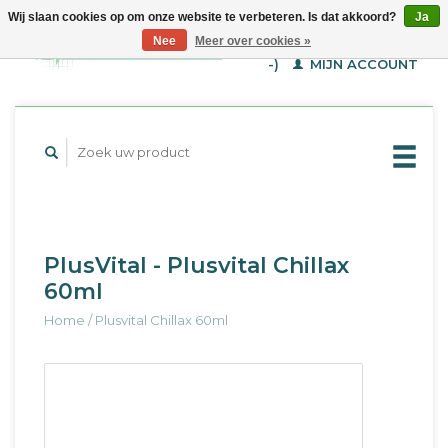
Wij slaan cookies op om onze website te verbeteren. Is dat akkoord?
Ja
WINKELWAGEN (€--,-
Nee
Meer over cookies »
-)
MIJN ACCOUNT
PlusVital - Plusvital Chillax
60ml
Home
/
Plusvital Chillax 60ml