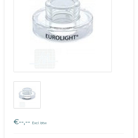
€--,--
Excl. btw