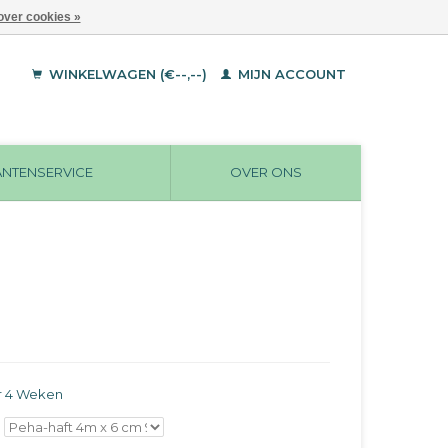
over cookies »
WINKELWAGEN (€--,--)
MIJN ACCOUNT
ANTENSERVICE
OVER ONS
r 4 Weken