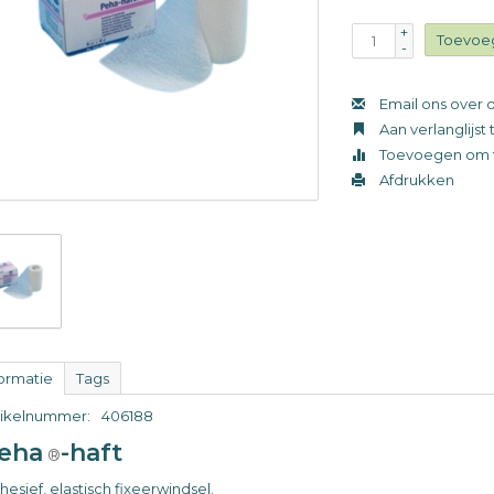
+
Toevoe
-
Email ons over d
Aan verlanglijs
Toevoegen om t
Afdrukken
formatie
Tags
tikelnummer:
406188
eha
-haft
®
esief, elastisch fixeerwindsel.