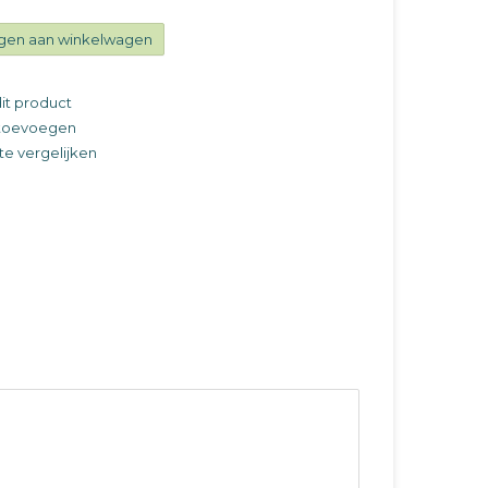
gen aan winkelwagen
it product
t toevoegen
e vergelijken