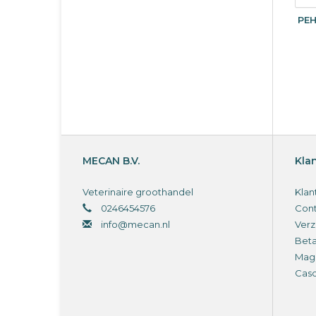
PEH
MECAN B.V.
Kla
Veterinaire groothandel
Klan
0246454576
Cont
info@mecan.nl
Verz
Bet
Magi
Cas