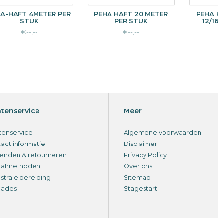
A-HAFT 4METER PER
PEHA HAFT 20 METER
PEHA 
STUK
PER STUK
12/1
€--,--
€--,--
ntenservice
Meer
tenservice
Algemene voorwaarden
act informatie
Disclaimer
enden & retourneren
Privacy Policy
aalmethoden
Over ons
strale bereiding
Sitemap
cades
Stagestart