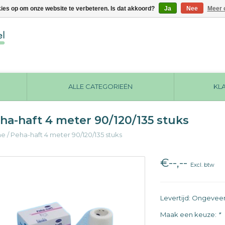
kies op om onze website te verbeteren. Is dat akkoord?
Ja
Nee
Meer 
ALLE CATEGORIEËN
KL
ha-haft 4 meter 90/120/135 stuks
me
/
Peha-haft 4 meter 90/120/135 stuks
€--,--
Excl. btw
Levertijd: Ongevee
Maak een keuze:
*