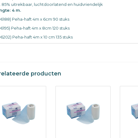
. 85% uitrekbaar, luchtdoorlatend en huidvriendelijk
ngte: 4 m.
06188) Peha-haft 4m x 6cm 90 stuks
06195) Peha-haft 4m x 8cm 120 stuks
06202) Peha-haft 4m x 10 cm 135 stuks
relateerde producten