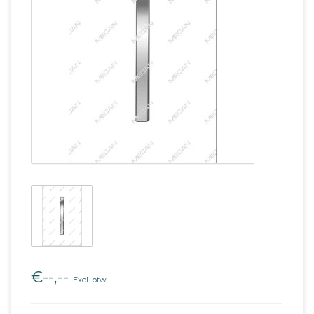
€--,--
Excl. btw